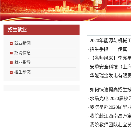
招生就业
2020年能源与机
·
就业新闻
招生手段——传真
·
招聘信息
【名师风采】李亮
·
就业指导
安季安全科技（上
·
招生动态
华能瑞金发电有限责
·
如何快速提高招生
·
水晶光电 2020届
·
我院举办2020届
·
我院赴江西南昌万
·
我院教师团队赴宜
·