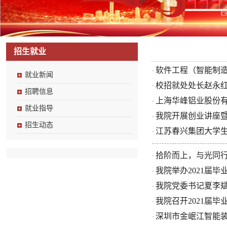
招生就业
软件工程（智能制
·
就业新闻
校招就处处长赵永
·
招聘信息
上海华峰铝业股份
·
就业指导
我院开展创业讲座
·
招生动态
江苏春兴集团大学
·
拾阶而上，与光同行
·
我院举办2021届
·
我院党委书记夏李
·
我院召开2021届
·
深圳市金岷江智能
·