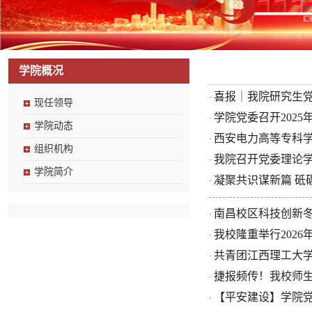
学院概况
喜报｜我院研究生党
·
现任领导
学院党委召开202
·
学院动态
西安电力高等专科
·
组织机构
我院召开党委理论学
·
学院简介
凝聚共识谋新篇 砥
·
南昌校区科技创新
·
我校隆重举行202
·
共青团江西理工大
·
捷报频传！我校师生
·
【平安建设】学院党
·