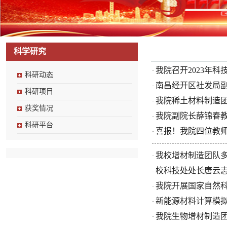
科学研究
我院召开2023年
·
科研动态
南昌经开区社发局
·
科研项目
我院稀土材料制造团
·
获奖情况
我院副院长薛锦春教
·
科研平台
喜报！我院四位教
·
我校增材制造团队多
·
校科技处处长唐云
·
我院开展国家自然科
·
新能源材料计算模拟
·
我院生物增材制造团
·