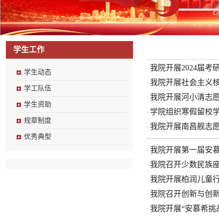
学生工作
我院开展2024届
·
学生动态
我院开展社会主义
·
学工队伍
我院开展河小清志
·
学生资助
学院组织寒假留校
·
规章制度
我院开展南昌舰志
·
优秀典型
我院开展第一届安
·
我院召开少数民族
·
我院开展柏润儿童
·
我院召开创新与创
·
我院开展“安慕希挑
·