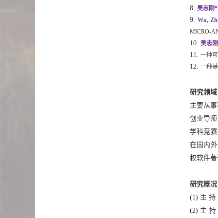
吴志刚
*
Wu, 
Zh
MICRO-AN
吴志刚
一种可
一种基
研究领域
主要从事
创业导师
学科竞赛
在国内外
权软件著
研究概况
主 持
主 持