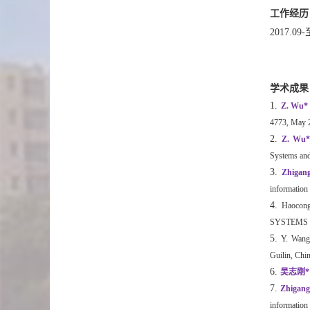
工作经历
2017.
学术成果
Z. Wu
*
4773, May 
Z. Wu*
Systems and
Zhigan
information
Haocon
SYSTEMS VO
Y. Wang
Guilin, Chi
吴志刚
*
Zhigan
information