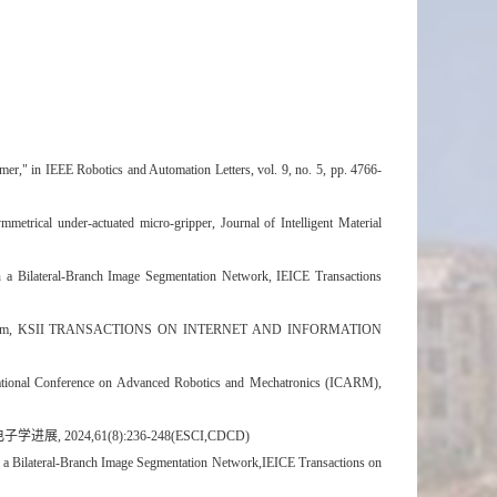
mer," in IEEE Robotics and Automation Letters, vol. 9, no. 5, pp. 4766-
ymmetrical under-actuated micro-gripper
, Journal of Intelligent Material 
in a Bilateral-Branch Image Segmentation Network
, IEICE Transactions 
stem, KSII TRANSACTIONS ON INTERNET AND INFORMATION 
ational Conference on Advanced Robotics and 
Mechatronics
 (ICARM), 
电子学进展
, 2024,61(8):236-248(ESCI,CDCD)
 a Bilateral-Branch Image
Segmentation 
Network
,IEICE
 Transactions on 