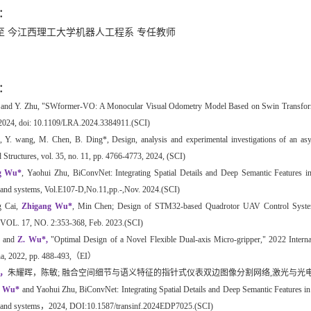
：
09-至 今江西理工大学机器人工程系 专任教师
：
and Y. Zhu, "
SWformer
-VO: A Monocular Visual 
Odometry
 Model Based on 
Swin
 Transfor
2024, 
doi
: 10.1109/LRA.2024.3384911.
(SCI)
, Y. 
wang
, M. Chen, B. Ding*, 
Design, analysis and experimental investigations of an as
 Structures, 
vol. 
35
, no. 
11
, pp. 
4766-4773
, 2024, 
(SCI)
g
 Wu
*
, 
Yaohui
 Zhu
, 
BiConvNet
: Integrating Spatial Details and Deep Semantic Features 
 and systems
, Vol.E107-D,No.11,pp.-,Nov. 2024.(SCI)
g
Ca
i
, 
Zhigang
 Wu*
, Min Chen; Design of STM32-based 
Quadrotor
 UAV Control Sy
L. 17, NO. 2:353-368, Feb. 2023.(SCI)
 and 
Z. Wu
*
,
 "Optimal Design of a Novel Flexible Dual-axis Micro-gripper," 20
22 Intern
na, 2022, pp. 488-493,
（
EI
）
，
朱耀晖，陈敏
; 
融合空间细节与语义特征的指针式仪表双边图像分割网络
,
激光与光
g
 Wu*
 and 
Yaohui
 Zhu, 
BiConvNet
: Integrating Spatial 
Details and Deep
Semantic Features in
 and systems
，
2024, DOI:10.1587/transinf.2024EDP7025.(SCI)