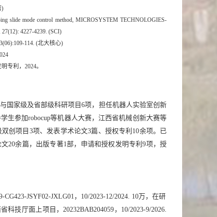
著
)
ping
 slide mode 
control 
method, MICROSYSTEM TECHNOLOGIES-
12): 4227-4239
. (SCI)
3
(0
6
):
109
-
114
.
 (
北大核心
)
024
发明专利，
2024
。
与国家级及省部级科研项目6项，担任机器人实验室创新
参加robocup等机器人大赛，江西省机械创新大赛等
双创项目3项、发表学术论文3篇、授权专利10余项。已
论文20余篇，出版专著1部，申请和授权发明专利9项，授
SYF02-JXLG01，10/2023-12/2024. 10万，在研
目，20232BAB204059，10/2023-9/2026.