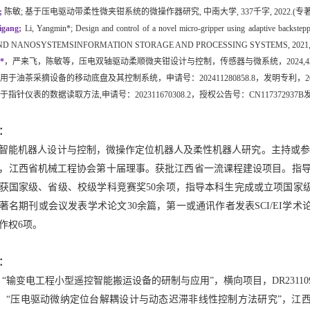
; 
陈敏
; 
基于压电驱动带柔性微夹钳系统的微操作器研究
, 
中南大学
, 337
千字
,
2022
.(
专
igang
; 
Li, 
Yangmin
*
; Design and control of a novel micro-gripper using adaptive
backstep
D NANOSYSTEMSINFORMATION STORAGE AND PROCESSING SYSTEMS, 2021, 27(
*
，
严来飞
，
陈敏
等，压电双轴驱动柔顺微夹钳设计与控制，传感器与微系统，
202
4
,4
用于油茶采摘设备的移动底盘及其控制系统，申请号：
202411280858.8
，发明专利，
2
于指针仪表的数据读取方法
,
申请号：
202311670308.2
，授权公告号：
CN117372937B
：
智能机器人设计与控制，微操作定位机器人及柔性机器人研究。主持或参
，江西省机械工程协会第十届理事。获批江西省一流课程建设项目。指导学生
获国家级、省级、校级学科竞赛奖50余项，指导本科生完成或立项国家级
著名期刊或会议发表学术论文30余篇，第一或通讯作者发表SCI/EI学术
作权6项。
：
 “输变电工程小型遥控智能搬运设备的研制与应用”，横向项目，DR231109-CG423-J
 “压电驱动微纳定位台解耦设计与动态迟滞非线性控制方法研究”，江西省科技厅面上项