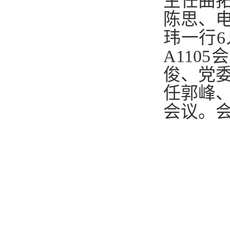
主任曲
陈思、
玮
一行
A110
俊、
党
任郭峰
会议。