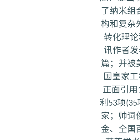
了纳米组
构和复杂
转化理论
讯作者发
篇；并被
国皇家工
正面引用
利
项
53
(35
家；帅词
金、全国