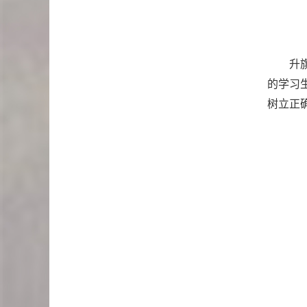
升
的学习
树立正