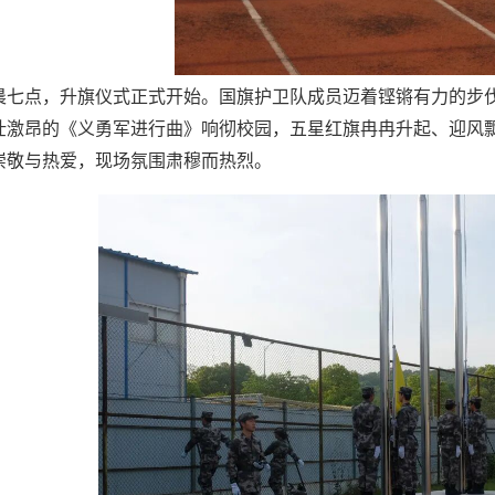
晨七点，升旗仪式正式开始。国旗护卫队成员迈着铿锵有力的步
壮激昂的《义勇军进行曲》响彻校园，五星红旗冉冉升起、迎风
崇敬与热爱，现场氛围肃穆而热烈。