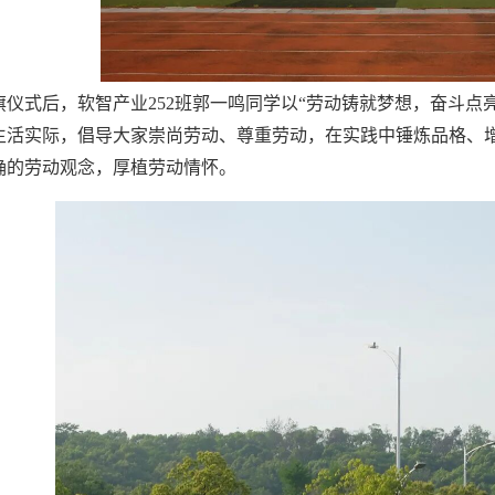
旗仪式后，软智产业252班郭一鸣同学以“劳动铸就梦想，奋斗点
生活实际，倡导大家崇尚劳动、尊重劳动，在实践中锤炼品格、
确的劳动观念，厚植劳动情怀。