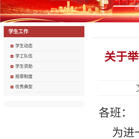
学生工作
学生动态
关于举
学工队伍
学生资助
规章制度
优秀典型
各
班
：
为进